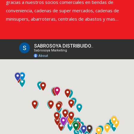
gracias a nuestros socios comerciales en tiendas de
conveniencia, cadenas de super mercados, cadenas de
minisupers, abarroteras, centrales de abastos y mas…